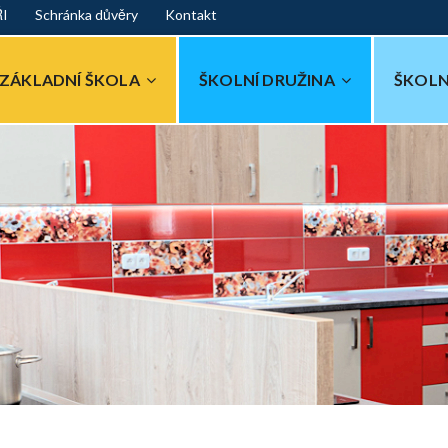
ŘI
Schránka důvěry
Kontakt
ZÁKLADNÍ ŠKOLA
ŠKOLNÍ DRUŽINA
ŠKOLN