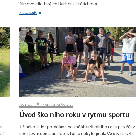
filmové dílo trojice Barbora Frélichová,…
Bronzová
Zobraz další
radost
v republikové
soutěži
AKTUÁLNĚ – ZÁKLADNÍ ŠKOLA
Úvod školního roku v rytmu sportu
en
Již několik let pořádáme na začátku školního roku pro žáky
tiž
sportovní den a ani letos tomu nebylo jinak. Ve čtvrtek 4.