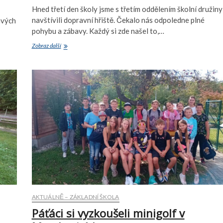
Hned třetí den školy jsme s třetím oddělením školní družiny
navštívili dopravní hřiště. Čekalo nás odpoledne plné
avých
pohybu a zábavy. Každý si zde našel to,…
Středeční
Zobraz další
odpoledne
na
DDH
v
Prostějově
AKTUÁLNĚ – ZÁKLADNÍ ŠKOLA
Páťáci si vyzkoušeli minigolf v