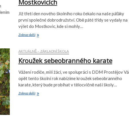
Mostkovicích
m
ělením
Již třetí den nového školního roku čekalo na naše páťáky
první společné dobrodružství. Obě páté třídy se vydaly na
výlet do Mostkovic, kde si mohly…
Páťáci
Zobraz další
si
vyzkoušeli
minigolf
AKTUÁLNĚ – ZÁKLADNÍ ŠKOLA
v
Kroužek sebeobranného karate
Mostkovicích
Vážení rodiče, milí žáci, ve spolupráci s DDM Prostějov V
opět tento školní rok nabízíme kroužek sebeobranného
karate, který bude probíhat v tělocvičně naší školy…
Kroužek
Zobraz další
sebeobranného
karate