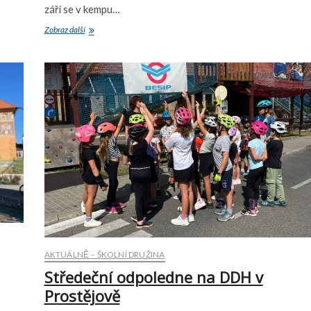
září se v kempu…
Úvod
Zobraz další
školního
roku
v rytmu
sportu
AKTUÁLNĚ – ŠKOLNÍ DRUŽINA
Středeční odpoledne na DDH v
Prostějově