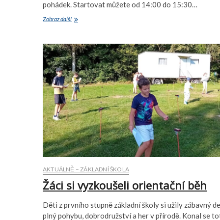
pohádek. Startovat můžete od 14:00 do 15:30…
Šipkovaná
Zobraz další
klepe
na
dveře
AKTUÁLNĚ – ZÁKLADNÍ ŠKOLA
Žáci si vyzkoušeli orientační běh
Děti z prvního stupně základní školy si užily zábavný d
plný pohybu, dobrodružství a her v přírodě. Konal se to