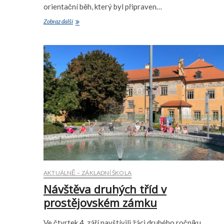
orientační běh, který byl připraven…
Žáci
Zobraz další
si
vyzkoušeli
orientační
běh
AKTUÁLNĚ – ZÁKLADNÍ ŠKOLA
Návštěva druhých tříd v
prostějovském zámku
Ve čtvrtek 4. září navštívili žáci druhého ročníku