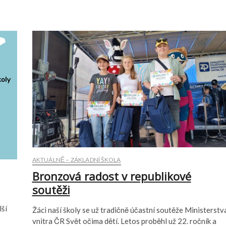
AKTUÁLNĚ – ZÁKLADNÍ ŠKOLA
Bronzová radost v republikové
soutěži
lší
Žáci naší školy se už tradičně účastní soutěže Ministerstv
vnitra ČR Svět očima dětí. Letos proběhl už 22. ročník a