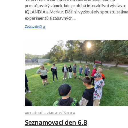
prostějovský zámek, kde probíhá interaktivní výstava
iQLANDIA a Merkur. Děti si vyzkoušely spoustu zajím
experimentů a zábavných…
Návštěva
Zobraz další
druhých
tříd
v
prostějovském
zámku
AKTUÁLNĚ – ZÁKLADNÍ ŠKOLA
Seznamovací den 6.B