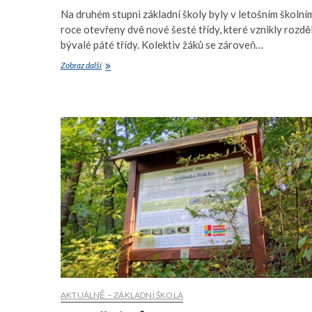
Na druhém stupni základní školy byly v letošním školní
roce otevřeny dvě nové šesté třídy, které vznikly rozd
bývalé páté třídy. Kolektiv žáků se zároveň…
Seznamovací
Zobraz další
den
6.B
AKTUÁLNĚ – ZÁKLADNÍ ŠKOLA