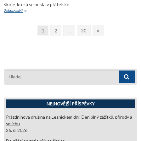
škole, která se nesla v přátelské…
Přespávačka
Zobraz další
čtvrťáků
a
Stránkování
Den
Page
Page
Page
Next
1
2
…
30
dětí
page
příspěvků
s
VLS
Plumlov
Hledej
…
NEJNOVĚJŠÍ PŘÍSPĚVKY
Prázdninová družina na Lesnickém dni: Den plný zážitků, přírody a
smíchu
26. 6. 2026
Deváťáci se rozloučili se školou