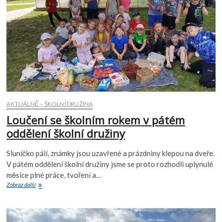
AKTUÁLNĚ – ŠKOLNÍ DRUŽINA
Loučení se školním rokem v pátém
oddělení školní družiny
Sluníčko pálí, známky jsou uzavřené a prázdniny klepou na dveře.
V pátém oddělení školní družiny jsme se proto rozhodli uplynulé
měsíce plné práce, tvoření a…
Loučení
Zobraz další
se
školním
rokem
v