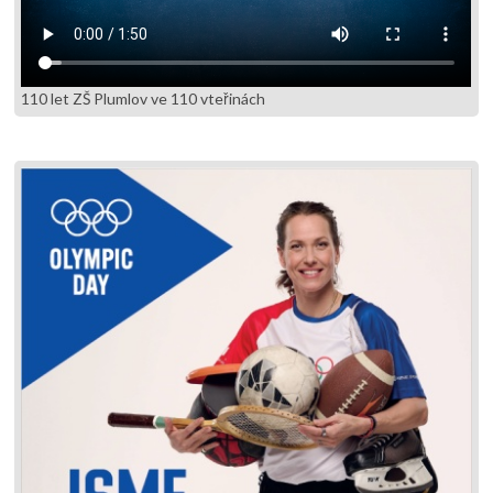
110 let ZŠ Plumlov ve 110 vteřinách