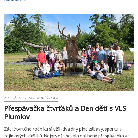
v
přírodě
s
legendou
o
Sokolí
hlídce
AKTUÁLNĚ – ZÁKLADNÍ ŠKOLA
Přespávačka čtvrťáků a Den dětí s VLS
Plumlov
Žáci čtvrtého ročníku si užili dva dny plné zábavy, sportu a
zajímavých zážitků. Nejprve je čekala oblíbená přespávačka ve