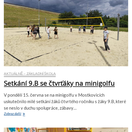
AKTUÁLNĚ – ZÁKLADNÍ ŠKOLA
Setkání 9.B se čtvrťáky na minigolfu
V pondělí 15. června se na minigolfu v Mostkovicích
uskutečnilo milé setkání žáků čtvrtého ročníku s žáky 9.B, které
se neslo v duchu spolupráce, zábavy…
Setkání
Zobraz další
9.B
se
čtvrťáky