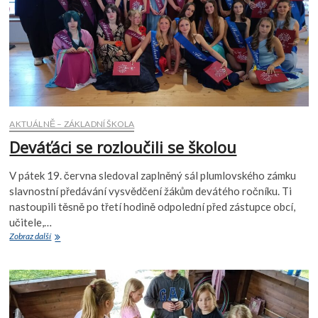
a
smíchu
AKTUÁLNĚ – ZÁKLADNÍ ŠKOLA
Deváťáci se rozloučili se školou
V pátek 19. června sledoval zaplněný sál plumlovského zámku
slavnostní předávání vysvědčení žákům devátého ročníku. Ti
nastoupili těsně po třetí hodině odpolední před zástupce obcí,
učitele,…
Deváťáci
Zobraz další
se
rozloučili
se
školou