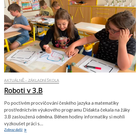
na
minigolfu
AKTUÁLNĚ – ZÁKLADNÍ ŠKOLA
Roboti v 3.B
Po poctivém procvičování českého jazyka a matematiky
prostřednictvím výukového programu Didakta čekala na žáky
3.B zasloužená odměna. Během hodiny informatiky si mohli
vyzkoušet práci s…
Roboti
Zobraz další
v