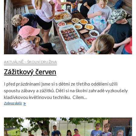
AKTUÁLNĚ – ŠKOLNÍ DRUŽINA
Zážitkový červen
I před prázdninami jsme si s dětmi ze třetího oddělení užili
spoustu zábavy a zážitků. Děti si na školní zahradě vyzkoušely
kladívkovou květinovou techniku. Cílem…
Zážitkový
Zobraz další
červen