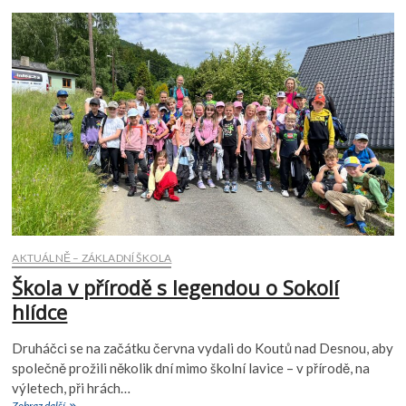
3.B
AKTUÁLNĚ – ZÁKLADNÍ ŠKOLA
Škola v přírodě s legendou o Sokolí
hlídce
Druháčci se na začátku června vydali do Koutů nad Desnou, aby
společně prožili několik dní mimo školní lavice – v přírodě, na
výletech, při hrách…
Škola
Zobraz další