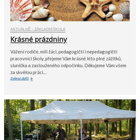
AKTUÁLNĚ – ZÁKLADNÍ ŠKOLA
Krásné prázdniny
Vážení rodiče, milí žáci, pedagogičtí i nepedagogičtí
pracovníci školy, přejeme Vám krásné léto plné zážitků,
sluníčka a zaslouženého odpočinku. Děkujeme Vám všem
za skvělou práci…
Krásné
Zobraz další
prázdniny