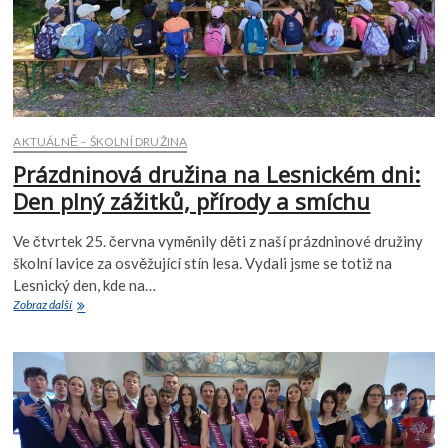
AKTUÁLNĚ – ŠKOLNÍ DRUŽINA
Prázdninová družina na Lesnickém dni:
Den plný zážitků, přírody a smíchu
Ve čtvrtek 25. června vyměnily děti z naší prázdninové družiny
školní lavice za osvěžující stín lesa. Vydali jsme se totiž na
Lesnický den, kde na…
Prázdninová
Zobraz další
družina
na
Lesnickém
dni:
Den
plný
zážitků,
přírody