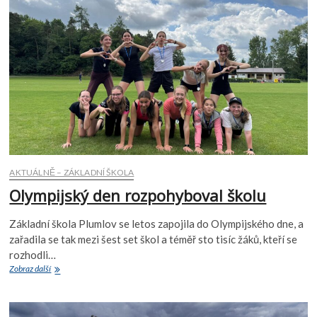
pátém
oddělení
školní
družiny
AKTUÁLNĚ – ZÁKLADNÍ ŠKOLA
Olympijský den rozpohyboval školu
Základní škola Plumlov se letos zapojila do Olympijského dne, a
zařadila se tak mezi šest set škol a téměř sto tisíc žáků, kteří se
rozhodli…
Olympijský
Zobraz další
den
rozpohyboval
školu