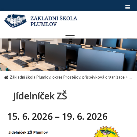
Skip
to
content
Základní škola Plumlov, okres Prostějov, příspěvková organizace
>
Jíde
Jídelníček ZŠ
15. 6. 2026 – 19. 6. 2026