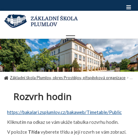
Skip
to
content
Základní škola Plumlov, okres Prostějov, příspěvková organizace
>
Rozv
Rozvrh hodin
https://bakalari.zsplumlov.cz/bakaweb/Timetable/Public
Kliknutím na odkaz se vám ukáže tabulka rozvrhu hodin.
V položce
Třída
vyberete třídu a její rozvrh se vám zobrazí.