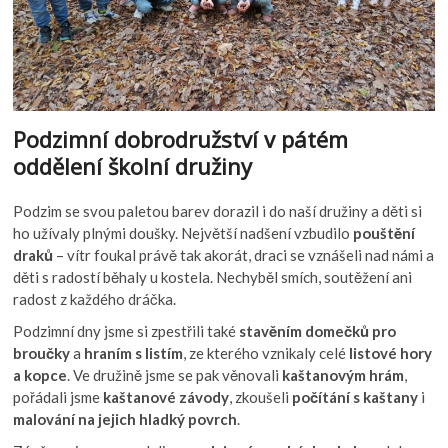
Podzimní dobrodružství v pátém
oddělení školní družiny
Podzim se svou paletou barev dorazil i do naší družiny a děti si
ho užívaly plnými doušky. Největší nadšení vzbudilo
pouštění
draků
– vítr foukal právě tak akorát, draci se vznášeli nad námi a
děti s radostí běhaly u kostela. Nechyběl smích, soutěžení ani
radost z každého dráčka.
Podzimní dny jsme si zpestřili také
stavěním domečků pro
broučky
a
hraním s listím
, ze kterého vznikaly celé
listové hory
a kopce
. Ve družině jsme se pak věnovali
kaštanovým hrám
,
pořádali jsme
kaštanové závody
, zkoušeli
počítání s kaštany
i
malování na jejich hladký povrch
.