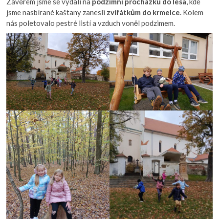
Závěrem jsme se vydali na
podzimní procházku do lesa
, kde
jsme nasbírané kaštany zanesli
zvířátkům do krmelce
. Kolem
nás poletovalo pestré listí a vzduch voněl podzimem.