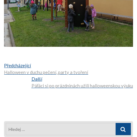
Navigace
Předcházející:
Předcházející
Halloween v duchu pečení, party a tvoření
pro
Další:
Další
Páťáci si po prázdninách užili halloweenskou výuku
příspěvek
Hledej
…