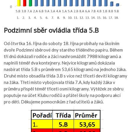
Podzimní sběr ovládla třída 5.B
Od čtvrtka 16. října do soboty 18. října probíhaly na školním
dvoře Podzimní sběrové dny starého tříděného papíru. Během
tří dnů dokázali rodiče a žáci nashromáždit 7988 kilogramů a
naplnili téměř dva kontejnery. Nejvíce kilogramů dokázala
nasbírat třída 5.B s průměrem 53,65 kilogramů na jednoho žáka.
Druhé místo obsadila třída 3.B s více než třiceti devíti kilogramy
na žáka. Třetí místo vybojovala třída 7.A, kdy každý žáka v
průměru přispěl téměř třiceti osmi kilogramy. Výtěžek ze sběru
poputuje na účet Klubu rodičů a přátel školy na podporu akcí
pro děti. Děkujeme pomocníkům z řad učitelů a žáků.