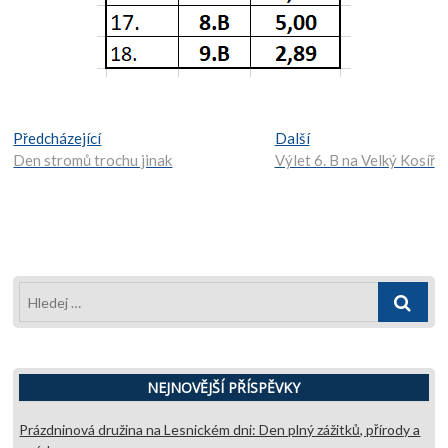
Navigace
Předcházející:
Další:
Předcházející
Další
Den stromů trochu jinak
Výlet 6. B na Velký Kosíř
pro
příspěvek
Hledej
…
NEJNOVĚJŠÍ PŘÍSPĚVKY
Prázdninová družina na Lesnickém dni: Den plný zážitků, přírody a