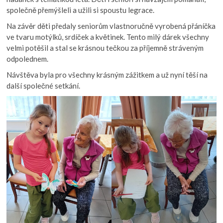
společně přemýšleli a užili si spoustu legrace.
Na závěr děti předaly seniorům vlastnoručně vyrobená přáníčka
ve tvaru motýlků, srdíček a květinek. Tento milý dárek všechny
velmi potěšil a stal se krásnou tečkou za příjemně stráveným
odpolednem.
Návštěva byla pro všechny krásným zážitkem a už nyní těší na
další společné setkání.