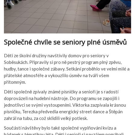
Společné chvíle se seniory plné úsměvů
Děti ze školní družiny navštívily domov pro seniory v
Soběsukách. Připravily si pro ně pestrý program plný zpěvu,
hudby, tance i společné zábavy. Setkání proběhlo ve velmi milé a
přátelské atmosféře a vykouzlilo úsměv na tváři všem
přítomným.
Děti společně zpívaly známé písničky a senioři je s radostí
doprovázeli na hudební nástroje. Do programu se zapojili i
jednotlivci se svými vystoupeními. Viktorka zazpívala krásnou
písničku, Terezka předvedla energický street dance a Štěpán
zahrál na tubu, za což sklidili velký potlesk.
Součástí návštěvy bylo také společné vyplňování kvízu a
hádanek s tématikou léta. Děti i senioři si navzájem pomáhali,