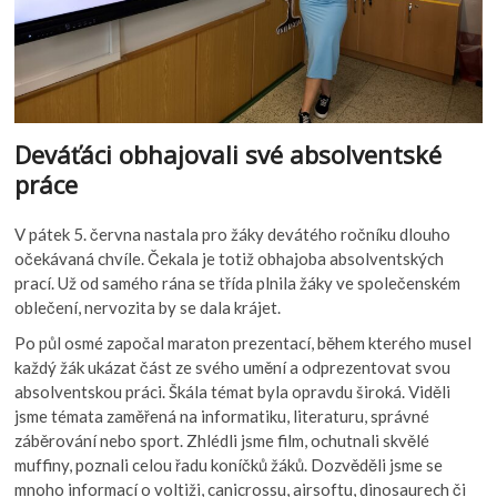
Deváťáci obhajovali své absolventské
práce
V pátek 5. června nastala pro žáky devátého ročníku dlouho
očekávaná chvíle. Čekala je totiž obhajoba absolventských
prací. Už od samého rána se třída plnila žáky ve společenském
oblečení, nervozita by se dala krájet.
Po půl osmé započal maraton prezentací, během kterého musel
každý žák ukázat část ze svého umění a odprezentovat svou
absolventskou práci. Škála témat byla opravdu široká. Viděli
jsme témata zaměřená na informatiku, literaturu, správné
záběrování nebo sport. Zhlédli jsme film, ochutnali skvělé
muffiny, poznali celou řadu koníčků žáků. Dozvěděli jsme se
mnoho informací o voltiži, canicrossu, airsoftu, dinosaurech či