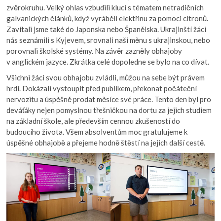
zvěrokruhu. Velký ohlas vzbudili kluci s tématem netradičních
galvanických článků, když vyráběli elektřinu za pomoci citronů.
Zavítali jsme také do Japonska nebo Španělska. Ukrajinští žáci
nás seznámili s Kyjevem, srovnali naši měnu s ukrajinskou, nebo
porovnali školské systémy. Na závěr zazněly obhajoby
v anglickém jazyce. Zkrátka celé dopoledne se bylo na co dívat.
Všichni žáci svou obhajobu zvládli, můžou na sebe být právem
hrdí. Dokázali vystoupit před publikem, překonat počáteční
nervozitu a úspěšně prodat měsíce své práce. Tento den byl pro
deváťáky nejen pomyslnou třešničkou na dortu za jejich studiem
na základní škole, ale především cennou zkušeností do
budoucího života. Všem absolventům moc gratulujeme k
úspěšné obhajobě a přejeme hodně štěstí na jejich další cestě.