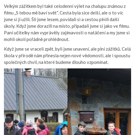
Velkým zážitkem byl také celodenní výlet na chalupu známou z
filmu „S tebou mě baví svět“. Cesta byla sice delší, ale o to víc
jsme si ji užili. Šli jsme lesem, povídali si a cestou plnili další
úkoly. Když jsme dorazili na místo, připadali jsme si jako ve filmu.
Paní učitelky nám vyprávěly zajímavosti o natáčení a my jsme si
mohli okolí pořádně prohlédnout.
Když jsme se vraceli zpět, byli jsme unavení, ale plní zážitků. Celá
škola v přírodě nám přinesla nejen nové vědomosti, ale i spoustu
společných chvil, na které budeme dlouho vzpomínat.