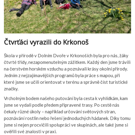
Čtvrťáci vyrazili do Krkonoš
Škola v přírodě v Dolním Dvoře v Krkonoších byla pro nás, žáky
čtvrté třídy, nezapomenutelným zážitkem. Každý den jsme trávili
na čerstvém horském vzduchu a poznávali krásy okolní přírody.
Jedním z nejzajímavějších programů byla práce s mapou, při
které jsme se učili orientovat v terénu a správně číst turistické
značky.
Vrcholným bodem našeho putování byla cesta k vyhlídkám, kam
jsme se vydali podle předem připravené trasy. Po cestě nás
čekaly různé úkoly – například určování světových stran,
poznávání rostlin nebo řešení jednoduchých hádanek. Díky tomu
jsme si nejen procvičili spolupráci ve skupinách, ale také jsme si
ověřili své znalosti v praxi.