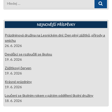
Hledej
…
NEJNOVĚJŠÍ PŘÍSPĚVKY
Prázdninová družina na Lesnickém dni: Den plný zážitků, přírody a
smíchu
26. 6. 2026
Deváťáci se rozloučili se školou
19. 6. 2026
Zážitkový červen
19. 6. 2026
Krásné prázdniny
19. 6. 2026
Loučení se školním rokem v pátém oddělení školní družiny
18. 6. 2026