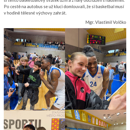
si tento basketbalový svátek užili a z haly odcházeli s nadšením.
Po cestě na autobus se už kluci domlouvali, že si basketbal musí
v hodině tělesné výchovy zahrát.
Mgr. Vlastimil Volčko