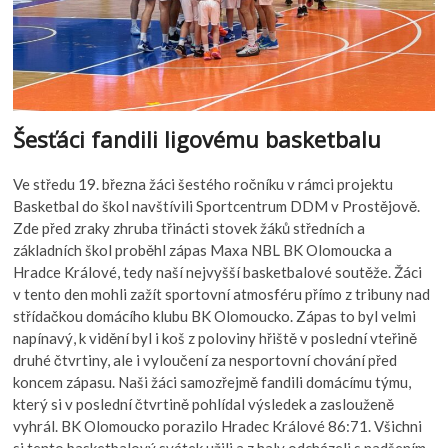
Šesťáci fandili ligovému basketbalu
Ve středu 19. března žáci šestého ročníku v rámci projektu
Basketbal do škol navštívili Sportcentrum DDM v Prostějově.
Zde před zraky zhruba třinácti stovek žáků středních a
základních škol proběhl zápas Maxa NBL BK Olomoucka a
Hradce Králové, tedy naší nejvyšší basketbalové soutěže. Žáci
v tento den mohli zažít sportovní atmosféru přímo z tribuny nad
střídačkou domácího klubu BK Olomoucko. Zápas to byl velmi
napínavý, k vidění byl i koš z poloviny hřiště v poslední vteřině
druhé čtvrtiny, ale i vyloučení za nesportovní chování před
koncem zápasu. Naši žáci samozřejmě fandili domácímu týmu,
který si v poslední čtvrtině pohlídal výsledek a zaslouženě
vyhrál. BK Olomoucko porazilo Hradec Králové 86:71. Všichni