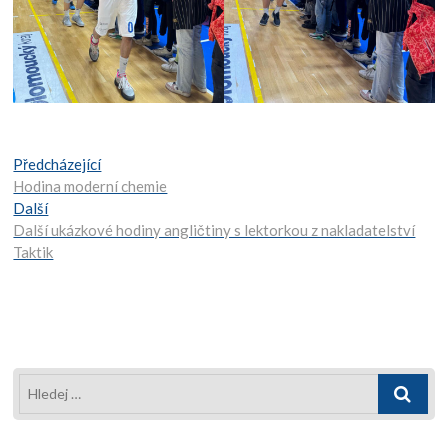
Navigace
Předcházející:
Předcházející
Hodina moderní chemie
pro
Další:
Další
Další ukázkové hodiny angličtiny s lektorkou z nakladatelství
příspěvek
Taktik
Hledej
…