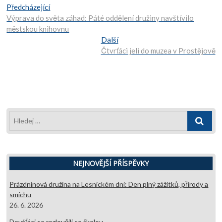
Navigace
Předcházející:
Předcházející
Výprava do světa záhad: Páté oddělení družiny navštívilo
pro
městskou knihovnu
Další:
Další
příspěvek
Čtvrťáci jeli do muzea v Prostějově
Hledej
…
NEJNOVĚJŠÍ PŘÍSPĚVKY
Prázdninová družina na Lesnickém dni: Den plný zážitků, přírody a
smíchu
26. 6. 2026
Deváťáci se rozloučili se školou