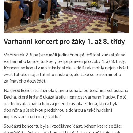
Varhanní koncert pro žáky 1. až 8. třídy
Ve čtvrtek 2. října jsme měli jedinečnou příležitost zúčastnit se
varhanního koncertu, který byl připraven pro žáky 1. až 8. třídy.
Koncert se konal v místním kostele, a děti tak mohly nejen slyšet
zvuk tohoto majestátního nástroje, ale také se o něm mnoho
zajímavého dozvědět.
Na úvod koncertu zazněla slavná sonáta od Johanna Sebastiana
Bacha, která krásně ukázala sílu i jemnost varhanní hudby. Poté
následovala známá lidová píseň Travička zelená, která byla
doplněna působivou předehrou a dohrou a také hudební
improvizace na téma „svatba“.
Součástí koncertu byla i vzdělávací část, během které se žáci
dozvěděli, z čeho se varhany skládají, jak se na ně hraje a jak