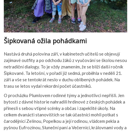
Šipkovaná ožila pohádkami
Nastává druhá polovina září, v kabinetech učitelů se objevují
zajímavé outfity a po odchodu žáků z vyučování se školou nesou
netradiční dialogy. To je vždy znamením, že se blíží další ročník
Šipkované. Ta letošní, v pořadí již sedmá, proběhla v neděli 21.
září a vše se tentokrát neslo v duchu oblíbených pohádek. Na
trasu se letos vydal rekordní počet účastníků.
O procházku Plumlovem rodinné týmy a jednotlivci nepřišli. Jen
bytosti z dávné historie nahradili hrdinové z českých pohádek a
přinesli s sebou vtipné scénky a občas i zapeklité úkoly. Na
celkem dvanácti stanovištích se tak účastníci mohli potkat s
čarodějnicí Zelínou, Popelkou a její rodinou, vládcem pekla a
pyšnou Eufrozínou, Sluneční paní a Večernicí, královnami vody a