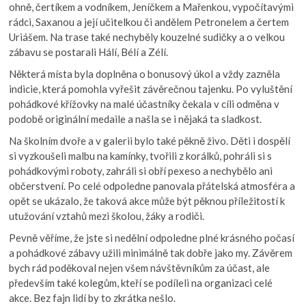
ohně, čertíkem a vodníkem, Jeníčkem a Mařenkou, vypočítavými
rádci, Saxanou a její učitelkou či andělem Petronelem a čertem
Uriášem. Na trase také nechyběly kouzelné sudičky a o velkou
zábavu se postarali Hálí, Bélí a Zélí.
Některá místa byla doplněna o bonusový úkol a vždy zazněla
indicie, která pomohla vyřešit závěrečnou tajenku. Po vyluštění
pohádkové křížovky na malé účastníky čekala v cíli odměna v
podobě originální medaile a našla se i nějaká ta sladkost.
Na školním dvoře a v galerii bylo také pěkně živo. Děti i dospělí
si vyzkoušeli malbu na kamínky, tvořili z korálků, pohráli si s
pohádkovými roboty, zahráli si obří pexeso a nechybělo ani
občerstvení. Po celé odpoledne panovala přátelská atmosféra a
opět se ukázalo, že taková akce může být pěknou příležitostí k
utužování vztahů mezi školou, žáky a rodiči.
Pevně věříme, že jste si nedělní odpoledne plné krásného počasí
a pohádkové zábavy užili minimálně tak dobře jako my. Závěrem
bych rád poděkoval nejen všem návštěvníkům za účast, ale
především také kolegům, kteří se podíleli na organizaci celé
akce. Bez fajn lidí by to zkrátka nešlo.