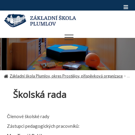
Skip
to
content
Základní škola Plumlov, okres Prostějov, příspěvková organizace
>
Škol
Školská rada
Členové školské rady
Zástupci pedagogických pracovníků: