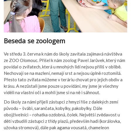
Beseda se zoologem
Ve středu 3. června k nám do školy zavítala zajímavá návštěva
ze ZOO Olomouc. Přišel k nám zoolog Pavel Jarůvek, který nám
povídal o zvířatech, která u mnohých lidí nejsou příliš v oblibě.
Nechovají se na mazlení, nemají srst a nejsou úplně roztomilá.
Přesto tato zvířata můžeme v teráriu chovat pro jejich obdiv a
krásu. A nezůstali jsme pouze u povídání, my jsme je všechny
viděli na vlastní oči a mohli jsme si na ně i sáhnout.
Do školy za námi přijeli zástupci z hmyzí říše z dalekých zemí
původu – švábi, sarančata, kobylky, pakobylky. Dále
obojživelníci – rohatka ozdobná, čolek. Největší zvědavost u
dětí vzbudili zástupci z třídy plazů, především hadi (korálovka,
užovka stromová), dále pak agama vousatá, chameleon