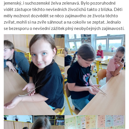
jemenský, i suchozemské želva zelenavá. Bylo pozoruhodné
vidět zástupce těchto nevšedních živočichů takto z blízka. Děti
měly možnost dozvědět se něco zajímavého ze života těchto
zvířat, mohli si na zvíře sáhnout a na cokoliv se zeptat. Jednalo
se bezesporu o nevšední zážitek plný neobyčejných zajímavostí.