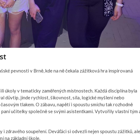
st
lašské pevnosti v Brně, kde na ně čekala zážitková hra inspirovaná
ili úkoly v tematicky zaměřených místnostech. Každá disciplína byla
 důvtip, jinde rychlost, šikovnost, síla, logické myšlení nebo
časovým tlakem. O zábavu, napětí i spoustu smíchu tak rozhodně
paní učitelky společně se svými asistentkami. Vytvořily vlastní tým 
y i zdravého soupeření. Deváťáci si odvezli nejen spoustu zážitků, al
í na základní škole.