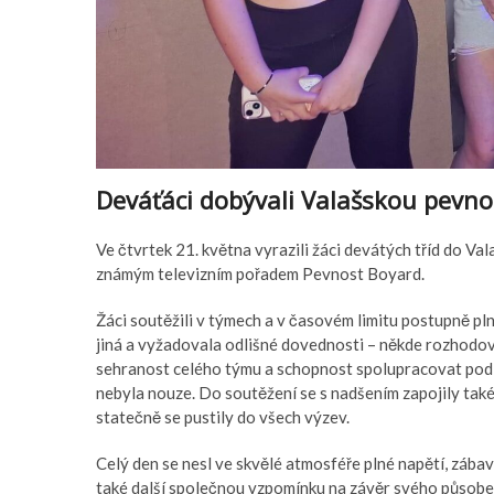
Deváťáci dobývali Valašskou pevno
Ve čtvrtek 21. května vyrazili žáci devátých tříd do Va
známým televizním pořadem Pevnost Boyard.
Žáci soutěžili v týmech a v časovém limitu postupně pln
jiná a vyžadovala odlišné dovednosti – někde rozhodoval
sehranost celého týmu a schopnost spolupracovat pod 
nebyla nouze. Do soutěžení se s nadšením zapojily také 
statečně se pustily do všech výzev.
Celý den se nesl ve skvělé atmosféře plné napětí, zábav
také další společnou vzpomínku na závěr svého působen