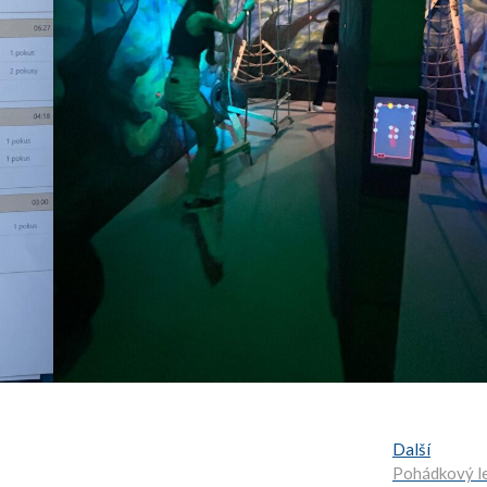
Další:
Další
Pohádkový l