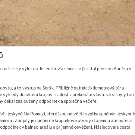
ů
a turistický výlet do Jeseníků. Zázemím se jim stal penzion Anežka v
obytu, a to výstup na Šerák. Přibližně patnáctikilometrová túra
 výhledy do okolní krajiny i radost z překonání vlastních sil byly tou
ny čekal zasloužený odpočinek a společná večeře.
ívili jeskyně Na Pomezí, které jsou největším zpřístupněným jeskynn
moru . Zaujaly je nádherné krápníkové útvary i tajemná atmosféra
i odpočinek v balneo areálu a příjemné osvěžení. Následovala cesta