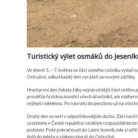
Turistický výlet osmáků do Jeseník
Ve dnech 5. – 7. května se žáci osmého ročníku vydali n
Ostružné, odkud každý den vyráželi za novými zážitky.
Hned první den čekala žáky nejnáročnější část celého p
prověřila fyzickou kondici všech účastníků, ale nádherné
nejlepší odměnou. Po návratu do penzionu už na všech
Druhý den se nesl v odpočinkovějším duchu. Žáci navšt
systémem v České republice vzniklým rozpouštěním mra
podzemí. Poté pokračovali do Lázní Jeseník, kde si užil
dolů do města a vlakem návrat do Ostružné.