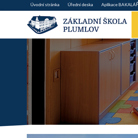
Skip
Úvodní stránka
Úřední deska
Aplikace BAKALÁ
to
content