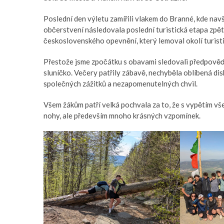
Poslední den výletu zamířili vlakem do Branné, kde navš
občerstvení následovala poslední turistická etapa zpě
československého opevnění, který lemoval okolí turisti
Přestože jsme zpočátku s obavami sledovali předpověď
sluníčko. Večery patřily zábavě, nechyběla oblíbená disk
společných zážitků a nezapomenutelných chvil.
Všem žákům patří velká pochvala za to, že s vypětím všec
nohy, ale především mnoho krásných vzpomínek.