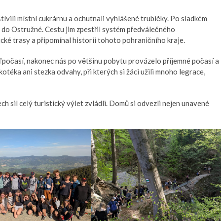
tívili místní cukrárnu a ochutnali vyhlášené trubičky. Po sladkém
t do Ostružné. Cestu jim zpestřil systém předválečného
cké trasy a připomínal historii tohoto pohraničního kraje.
 počasí, nakonec nás po většinu pobytu provázelo příjemné počasí a
otéka ani stezka odvahy, při kterých si žáci užili mnoho legrace,
h sil celý turistický výlet zvládli. Domů si odvezli nejen unavené