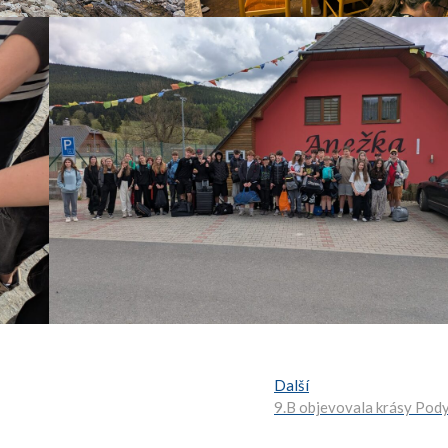
Další:
Další
9.B objevovala krásy Pody