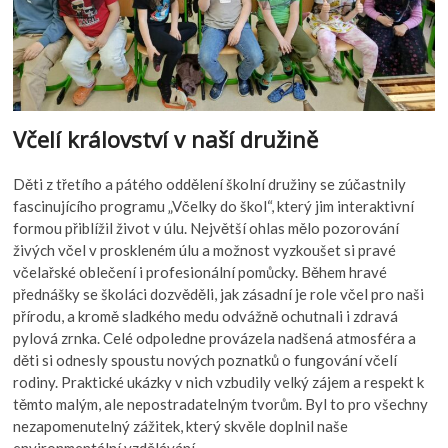
Včelí království v naší družině
Děti z třetího a pátého oddělení školní družiny se zúčastnily
fascinujícího programu „Včelky do škol“, který jim interaktivní
formou přiblížil život v úlu. Největší ohlas mělo pozorování
živých včel v proskleném úlu a možnost vyzkoušet si pravé
včelařské oblečení i profesionální pomůcky. Během hravé
přednášky se školáci dozvěděli, jak zásadní je role včel pro naši
přírodu, a kromě sladkého medu odvážně ochutnali i zdravá
pylová zrnka. Celé odpoledne provázela nadšená atmosféra a
děti si odnesly spoustu nových poznatků o fungování včelí
rodiny. Praktické ukázky v nich vzbudily velký zájem a respekt k
těmto malým, ale nepostradatelným tvorům. Byl to pro všechny
nezapomenutelný zážitek, který skvěle doplnil naše