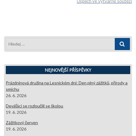
Úspěch ve výtvarné soutěži
příspěvek
Hledej
…
NEJNOVĚJŠÍ PŘÍSPĚVKY
Prázdninová družina na Lesnickém dni: Den plný zážitků, přírody a
smíchu
26. 6. 2026
Deváťáci se rozloučili se školou
19. 6. 2026
Zážitkový červen
19. 6. 2026