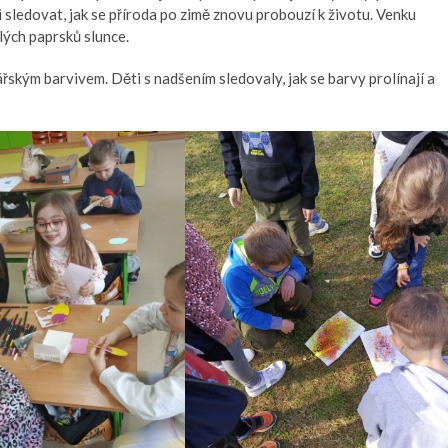
i sledovat, jak se příroda po zimě znovu probouzí k životu. Venku
lých paprsků slunce.
řským barvivem. Děti s nadšením sledovaly, jak se barvy prolínají a