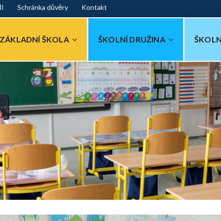
ŘI
Schránka důvěry
Kontakt
ZÁKLADNÍ ŠKOLA
ŠKOLNÍ DRUŽINA
ŠKOLN