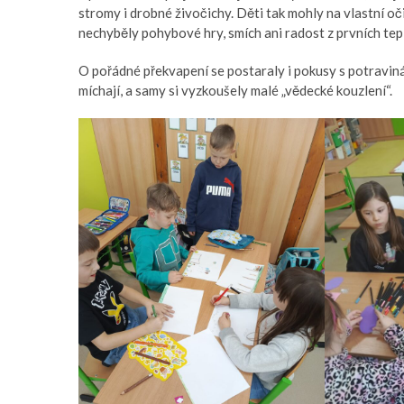
stromy i drobné živočichy. Děti tak mohly na vlastní oč
nechyběly pohybové hry, smích ani radost z prvních tep
O pořádné překvapení se postaraly i pokusy s potraviná
míchají, a samy si vyzkoušely malé „vědecké kouzlení“.