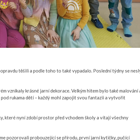
 opravdu těšili a podle toho to také vypadalo. Poslední týdny se nesl
terém vznikaly krásné jarní dekorace. Velkým hitem bylo také malování 
 pod rukama dětí – každý mohl zapojit svou fantazii a vytvořit
y, které nyní zdobí prostor před vchodem školy a vítají všechny
me pozorovali probouzející se přírodu, první jarní kytičky, pučící