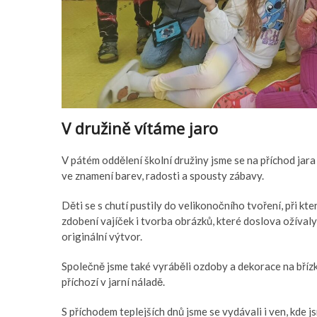
V družině vítáme jaro
V pátém oddělení školní družiny jsme se na příchod jara
ve znamení barev, radosti a spousty zábavy.
Děti se s chutí pustily do velikonočního tvoření, při k
zdobení vajíček i tvorba obrázků, které doslova ožívaly
originální výtvor.
Společně jsme také vyráběli ozdoby a dekorace na břízk
příchozí v jarní náladě.
S příchodem teplejších dnů jsme se vydávali i ven, kde js