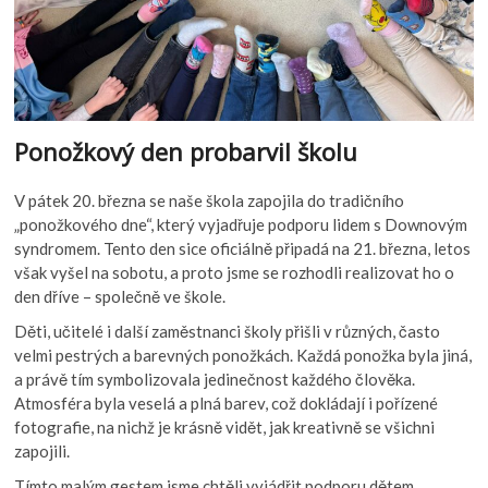
Ponožkový den probarvil školu
V pátek 20. března se naše škola zapojila do tradičního
„ponožkového dne“, který vyjadřuje podporu lidem s Downovým
syndromem. Tento den sice oficiálně připadá na 21. března, letos
však vyšel na sobotu, a proto jsme se rozhodli realizovat ho o
den dříve – společně ve škole.
Děti, učitelé i další zaměstnanci školy přišli v různých, často
velmi pestrých a barevných ponožkách. Každá ponožka byla jiná,
a právě tím symbolizovala jedinečnost každého člověka.
Atmosféra byla veselá a plná barev, což dokládají i pořízené
fotografie, na nichž je krásně vidět, jak kreativně se všichni
zapojili.
Tímto malým gestem jsme chtěli vyjádřit podporu dětem