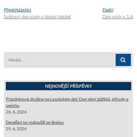
Navigace
Předcházející:
Další:
Předcházející
Další
Světový den vody v školní jídelně
Den vody v 1.A
pro
příspěvek
Hledej
…
NEJNOVĚJŠÍ PŘÍSPĚVKY
Prázdninová družina na Lesnickém dni: Den plný zážitků, přírody a
smíchu
26. 6. 2026
Deváťáci se rozloučili se školou
19. 6. 2026