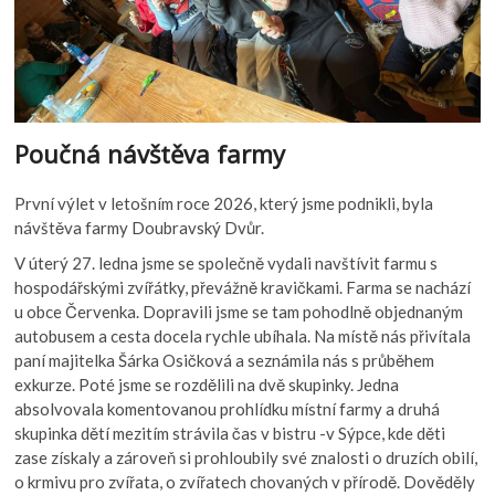
Poučná návštěva farmy
První výlet v letošním roce 2026, který jsme podnikli, byla
návštěva farmy Doubravský Dvůr.
V úterý 27. ledna jsme se společně vydali navštívit farmu s
hospodářskými zvířátky, převážně kravičkami. Farma se nachází
u obce Červenka. Dopravili jsme se tam pohodlně objednaným
autobusem a cesta docela rychle ubíhala. Na místě nás přivítala
paní majitelka Šárka Osičková a seznámila nás s průběhem
exkurze. Poté jsme se rozdělili na dvě skupinky. Jedna
absolvovala komentovanou prohlídku místní farmy a druhá
skupinka dětí mezitím strávila čas v bistru -v Sýpce, kde děti
zase získaly a zároveň si prohloubily své znalosti o druzích obilí,
o krmivu pro zvířata, o zvířatech chovaných v přírodě. Dověděly