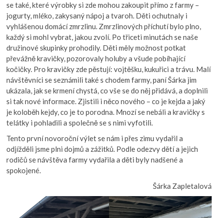
se také, které výrobky si zde mohou zakoupit přímo z farmy –
jogurty, mléko, zakysaný nápoj a tvaroh. Děti ochutnaly i
vyhlášenou domácí zmrzlinu. Zmrzlinových příchutí bylo plno,
každý si mohl vybrat, jakou zvolí. Po třiceti minutách se naše
družinové skupinky prohodily. Děti měly možnost potkat
převážně kravičky, pozorovaly holuby a všude pobíhající
kočičky. Pro kravičky zde pěstují: vojtěšku, kukuřici a trávu. Malí
návštěvníci se seznámili také s chodem farmy, paní Šárka jim
ukázala, jak se krmení chystá, co vše se do něj přidává, a doplnili
si tak nové informace. Zjistili i něco nového – co je kejda a jaký
je koloběh kejdy, co je to porodna. Mnozí se nebáli a kravičky s
telátky i pohladili a společně se s nimi vyfotili.
Tento první novoroční výlet se nám i přes zimu vydařil a
odjížděli jsme plni dojmů a zážitků. Podle odezvy dětí a jejich
rodičů se návštěva farmy vydařila a děti byly nadšené a
spokojené.
Šárka Zapletalová