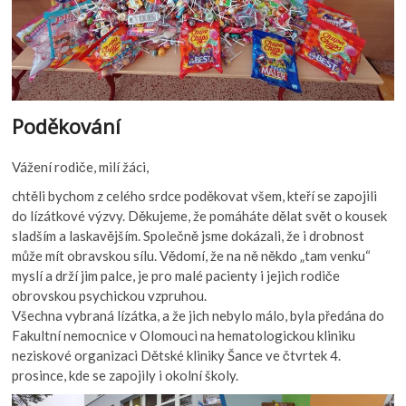
Poděkování
Vážení rodiče, milí žáci,
chtěli bychom z celého srdce poděkovat všem, kteří se zapojili
do lízátkové výzvy. Děkujeme, že pomáháte dělat svět o kousek
sladším a laskavějším. Společně jsme dokázali, že i drobnost
může mít obravskou sílu. Vědomí, že na ně někdo „tam venku“
myslí a drží jim palce, je pro malé pacienty i jejich rodiče
obrovskou psychickou vzpruhou.
Všechna vybraná lízátka, a že jich nebylo málo, byla předána do
Fakultní nemocnice v Olomouci na hematologickou kliniku
neziskové organizaci Dětské kliniky Šance ve čtvrtek 4.
prosince, kde se zapojily i okolní školy.