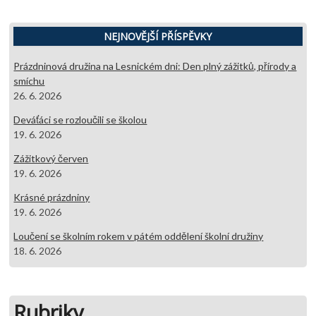
NEJNOVĚJŠÍ PŘÍSPĚVKY
Prázdninová družina na Lesnickém dni: Den plný zážitků, přírody a
smíchu
26. 6. 2026
Deváťáci se rozloučili se školou
19. 6. 2026
Zážitkový červen
19. 6. 2026
Krásné prázdniny
19. 6. 2026
Loučení se školním rokem v pátém oddělení školní družiny
18. 6. 2026
Rubriky