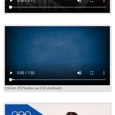
110 let ZŠ Plumlov ve 110 vteřinách