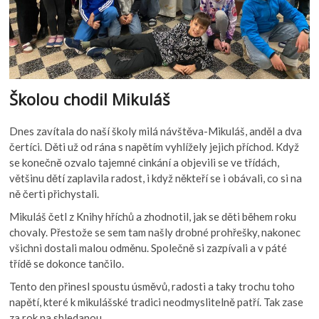
Školou chodil Mikuláš
Dnes zavítala do naší školy milá návštěva-Mikuláš, anděl a dva
čertíci. Děti už od rána s napětím vyhlížely jejich příchod. Když
se konečně ozvalo tajemné cinkání a objevili se ve třídách,
většinu dětí zaplavila radost, i když někteří se i obávali, co si na
ně čerti přichystali.
Mikuláš četl z Knihy hříchů a zhodnotil, jak se děti během roku
chovaly. Přestože se sem tam našly drobné prohřešky, nakonec
všichni dostali malou odměnu. Společně si zazpívali a v páté
třídě se dokonce tančilo.
Tento den přinesl spoustu úsměvů, radosti a taky trochu toho
napětí, které k mikulášské tradici neodmyslitelně patří. Tak zase
za rok na shledanou.