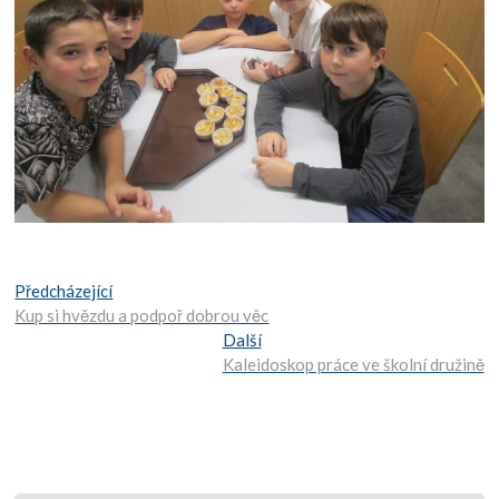
Navigace
Předcházející:
Předcházející
Kup si hvězdu a podpoř dobrou věc
pro
Další:
Další
Kaleidoskop práce ve školní družině
příspěvek