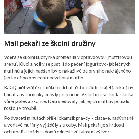
Malí pekaři ze školní družiny
Včera se školní kuchyňka proměnila v opravdovou „muffinovou
arénu“. Kluci a holky se pustili do pečení jogurtovo-jablečných
muffinů a jejich nadšení bylo nakažlivé od prvního nakrájeného
jablka až po poslední nadýchaný muffin.
Každý měl svůj úkol: někdo míchal těsto, někdo krájel jablka, jiný
hlídal, aby formičky nebyly přeplněné. Vzduchem se linula sladká
vůně jablek a skořice. Děti sledovaly, jak jejich muffiny pomalu
rostou v troubě.
Po dvaceti minutách přišel okamžik pravdy – zlatavé, nadýchané
a voňavé muffiny vyjížděly z trouby. Malí pekaři je s hrdostí
ochutnali a každý si domů odnesl svůj vlastní výtvor.