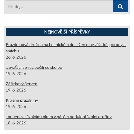
Hledej
…
NEJNOVĚJŠÍ PŘÍSPĚVKY
Prázdninová družina na Lesnickém dni: Den plný zážitků, přírody a
smíchu
26. 6. 2026
Deváťáci se rozloučili se školou
19. 6. 2026
Zážitkový červen
19. 6. 2026
Krásné prázdniny
19. 6. 2026
Loučení se školním rokem v pátém oddělení školní družiny
18. 6. 2026