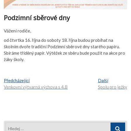
Podzimní sběrové dny
Vážení rodiče,
od čtvrtka 16. října do soboty 18. října budou probíhat na
školním dvoře tradiční Podzimní sběrové dny starého papíru.
Sbíráme tříděný papír. Výtěžek ze sběru bude použit na akce pro
žáky školy.
Navigace
Předcházející:
Další:
Předcházející
Další
Venkovní výtvarná výchova s 4.B
Spolu pro ježky
pro
příspěvek
Hledej