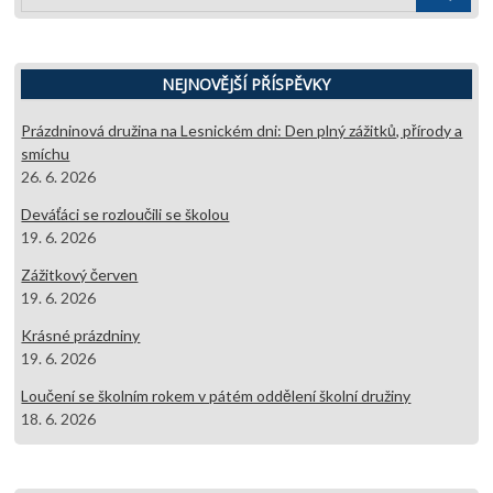
…
NEJNOVĚJŠÍ PŘÍSPĚVKY
Prázdninová družina na Lesnickém dni: Den plný zážitků, přírody a
smíchu
26. 6. 2026
Deváťáci se rozloučili se školou
19. 6. 2026
Zážitkový červen
19. 6. 2026
Krásné prázdniny
19. 6. 2026
Loučení se školním rokem v pátém oddělení školní družiny
18. 6. 2026