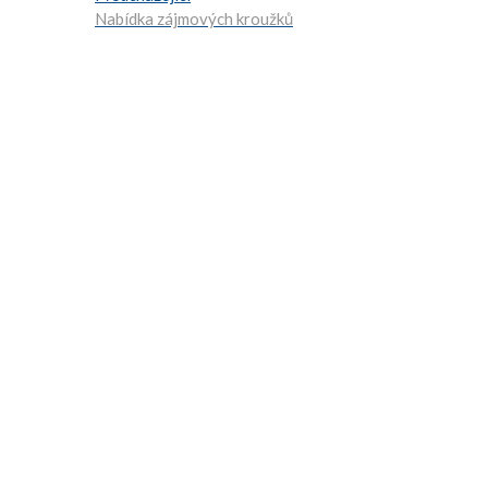
Navigace
Nabídka zájmových kroužků
pro
příspěvek