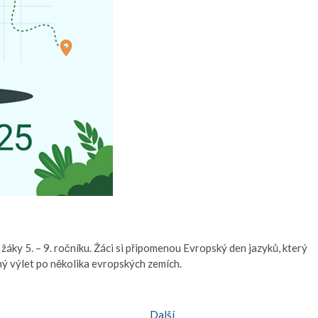
áky 5. – 9. ročníku. Žáci si připomenou Evropský den jazyků, který
ný výlet po několika evropských zemích.
Další:
Další