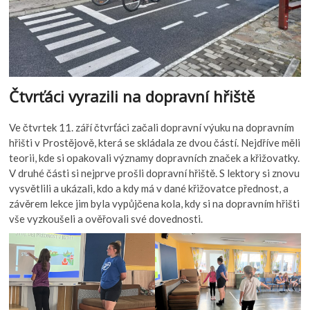
Čtvrťáci vyrazili na dopravní hřiště
Ve čtvrtek 11. září čtvrťáci začali dopravní výuku na dopravním
hřišti v Prostějově, která se skládala ze dvou částí. Nejdříve měli
teorii, kde si opakovali významy dopravních značek a křižovatky.
V druhé části si nejprve prošli dopravní hřiště. S lektory si znovu
vysvětlili a ukázali, kdo a kdy má v dané křižovatce přednost, a
závěrem lekce jim byla vypůjčena kola, kdy si na dopravním hřišti
vše vyzkoušeli a ověřovali své dovednosti.